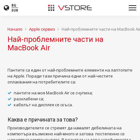
BG
EUR
Начало
Apple сервиз
Най-проблемните части на MacBook Ai
Най-проблемните части на
MacBook Air
Пантите са един от най-проблемните елементи на лаптопите
на Apple. Поради тази причина едни от най-честите
оплаквания на потребителите са:
пантите на моя MacBook Air се счупиха;
разхлабени са;
кабелът на дисплея се скъса.
Каква е причината за това?
Производителите се стремят да намалят дебелината на
компютъра възможно най-много и затова постепенно се
намаляват компонентите. В резултат на това устойчивостта