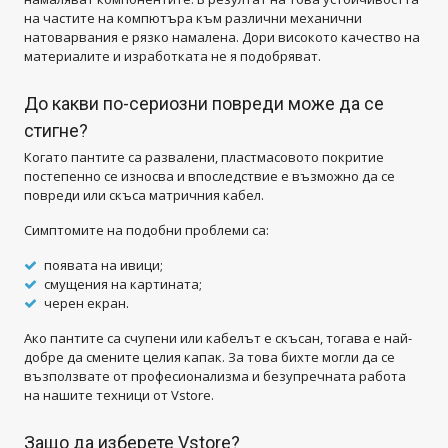
на частите на компютъра към различни механични
натоварвания е рязко намалена. Дори високото качество на
материалите и изработката не я подобряват.
До какви по-сериозни повреди може да се
стигне?
Когато пантите са развалени, пластмасовото покритие
постепенно се износва и впоследствие е възможно да се
повреди или скъса матричния кабел.
Симптомите на подобни проблеми са:
появата на ивици;
смущения на картината;
черен екран.
Ако пантите са счупени или кабелът е скъсан, тогава е най-
добре да смените целия капак. За това бихте могли да се
възползвате от професионализма и безупречната работа
на нашите техници от Vstore.
Защо да изберете Vstore?