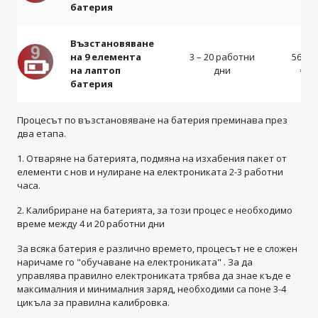
батерия
Възстановяване
на 9 елемента
3 – 20 работни
56-62
на лаптоп
дни
€
батерия
Процесът по възстановяване на батерия преминава през
два етапа.
Отваряне на батерията, подмяна на изхабения пакет от
елементи с нов и нулиране на електрониката 2-3 работни
часа.
Калибриране на батерията, за този процес е необходимо
време между 4 и 20 работни дни
За всяка батерия е различно времето, процесът не е сложен
наричаме го "обучаване на електрониката" . За да
управлява правилно електрониката трябва да знае къде е
максималния и минималния заряд, необходими са поне 3-4
цикъла за правилна калибровка.