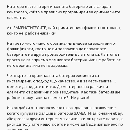
На второ място - в оригиналната батерия е инсталиран
контролер, който е правилно програмиран за оригиналните
елементи.
А в ЗАМЕНСТИТЕЛИТЕ, най-примитивният фалшив контролер,
който не работи някак си!
На трето място - много оригинални видове са защитени от
фалшификати, което не ви позволява да използвате
батериите на други производители в лаптопа си. Лаптопът
просто не възприема фалшивата батерия. Или не работи от
него веднага, или не го зарежда.
Четвърто - в оригиналната батерия елементи са
инсталирани, с подходящо качество. А в заместителите ...
можете да видите всичко. До монтиране на различни
елементи от различни производители. Как тази батерия ще
работи върху такива елементи? - Не дълго!
Изхождайки от горепосоченото, следва едно заключение:
когато купувате фалшива батерия ЗАМЕСТИТЕЛ онлайн ebay,
aliexpress и други интернет магазини - си хвърляте парите, с
риск да получите нещо, което не може да бъде изпълнено по
дефиниция.