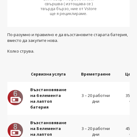
свършва ( изтощава се )
твърда бързо, ние от Vstore
ще я рециклираме.
По-разумно и правилно е да възстановите старата батерия,
вместо да закупите нова.
Колко струва.
Сервизна услуга
Времетраене
Цена
Възстановяване
на 6 елемента
3 – 20 работни
35-42
на лаптоп
дни
€
батерия
Възстановяване
на 8 елемента
3 – 20 работни
45-52
на лаптоп
дни
€