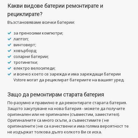
Какви видове батерии ремонтирате и
рециклирате
?
Възстановяваме всички батерии:
за преносими компютри;
лаптоп;
винтоверт;
ховърборд;
соларни батерии;
тротинетки;
електро велосипеди;
и всичко което се зарежда и има зареждащи батерии
Vstore могат да рециклират батериите на вашият уред.
Защо да ремонтирам старата батерия
По-разумно и правилно е да ремонтирате старата батерия.
Защото закупуване на нова батерия - можете да получите
оригинален или не оригинален (съвместим, заместител).
Оригиналните са много скъпи, а съвместимите ( не
оригиналните ) не са качествени и има голяма вероятност те
не издържат толкова дълго колкото Ви се иска.