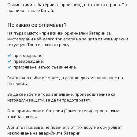
Съвместимите батерии се произвеждат от трета страна. По
правило - това е Китай.
По какво се отличават?
На първо място - при всички оригинални батерии са
инсталирани най-малко три етапа на защита от извънредни
ситуации. Това е защита срещу:
претоварване;
презареждане;
прегряване и късо съединение.
Всяко едно събитие може да доведе до самозапалване на
батерията!
За да се избегне това запалване, производителите са
изградили защити, за да ги предотвратят.
В не оригиналните батерии (Заместители) - просто няма
такива защита.
А опитът показва, че повечето от тях дори не осигуряват
изключване на аварийните батерии.