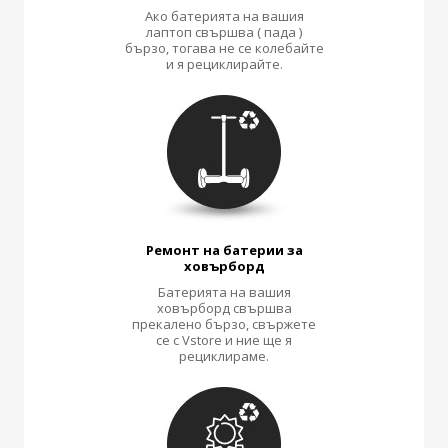
Ако батерията на вашия
лаптоп свършва ( пада )
бързо, тогава не се колебайте
и я рециклирайте.
Ремонт на батерии за
ховърборд
Батерията на вашия
ховърборд свършва
прекалено бързо, свържете
се с Vstore и ние ще я
рециклираме.