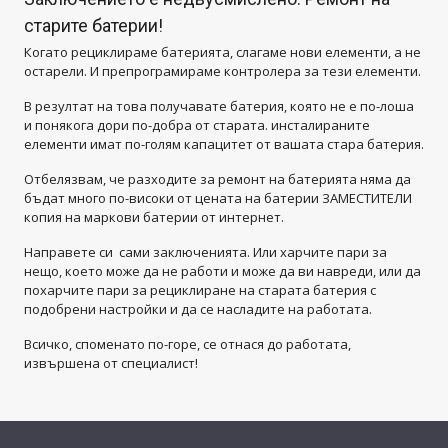
старите батерии!
Когато рециклираме батерията, слагаме нови елементи, а не
остарели. И препрограмираме контролера за тези елементи.
В резултат на това получавате батерия, която не е по-лоша
и понякога дори по-добра от старата. инсталираните
елементи имат по-голям капацитет от вашата стара батерия.
Отбелязвам, че разходите за ремонт на батерията няма да
бъдат много по-високи от цената на батерии ЗАМЕСТИТЕЛИ
копия на маркови батерии от интернет.
Направете си сами заключенията. Или харчите пари за
нещо, което може да не работи и може да ви навреди, или да
похарчите пари за рециклиране на старата батерия с
подобрени настройки и да се насладите на работата.
Всичко, споменато по-горе, се отнася до работата,
извършена от специалист!