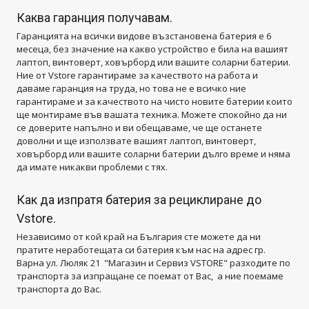
Каква гаранция получавам.
Гаранцията на всички видове възстановена батерия е 6
месеца, без значение на какво устройство е била на вашият
лаптоп, винтоверт, ховърборд или вашите соларни батерии.
Ние от Vstore гарантираме за качеството на работа и
даваме гаранция на труда, но това не е всичко ние
гарантираме и за качеството на чисто новите батерии които
ще монтираме във вашата техника. Можете спокойно да ни
се доверите напълно и ви обещаваме, че ще останете
доволни и ще използвате вашият лаптоп, винтоверт,
ховърборд или вашите соларни батерии дълго време и няма
да имате никакви проблеми с тях.
Как да изпратя батерия за рециклиране до
Vstore
.
Независимо от кой край на България сте можете да ни
пратите неработещата си батерия към нас на адрес гр.
Варна ул. Люляк 21 "Магазин и Сервиз VSTORE" разходите по
транспорта за изпращане се поемат от Вас, а ние поемаме
транспорта до Вас.