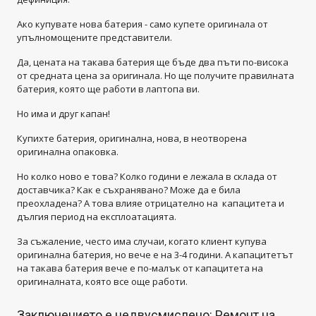
Ако купувате нова батерия - само купете оригинала от
упълномощените представители.
Да, цената на такава батерия ще бъде два пъти по-висока
от средната цена за оригинала. Но ще получите правилната
батерия, която ще работи в лаптопа ви.
Но има и друг капан!
Купихте батерия, оригинална, нова, в неотворена
оригинална опаковка.
Но колко ново е това? Колко години е лежала в склада от
доставчика? Как е съхранявано? Може да е била
преохладена? А това влияе отрицателно на капацитета и
дългия период на експлоатацията.
За съжаление, често има случаи, когато клиент купува
оригинална батерия, но вече е на 3-4 години. А капацитетът
на такава батерия вече е по-малък от капацитета на
оригиналната, която все още работи.
Заключението е недвусмислено: Ремонт на