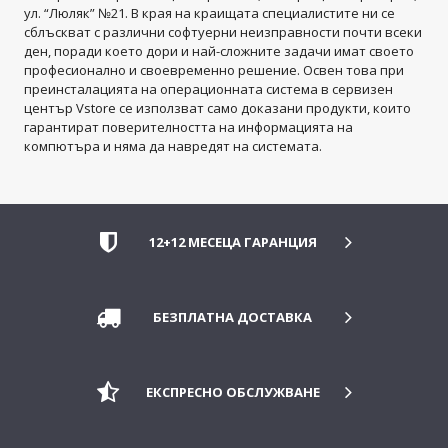
ул. “Люляк” №21. В края на краищата специалистите ни се
сблъскват с различни софтуерни неизправности почти всеки
ден, поради което дори и най-сложните задачи имат своето
професионално и своевременно решение. Освен това при
преинсталацията на операционната система в сервизен
център Vstore се използват само доказани продукти, които
гарантират поверителността на информацията на
компютъра и няма да навредят на системата.
12+12 МЕСЕЦА ГАРАНЦИЯ
БЕЗПЛАТНА ДОСТАВКА
ЕКСПРЕСНО ОБСЛУЖВАНЕ