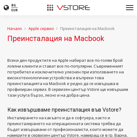
BG
EUR
Начало
Apple сервиз
Преинсталация на Macbook
Преинсталация на Macbook
Всеки ден продуктите на Apple набират все по-голям брой
лоялни клиенти и стават все по-популярни. Съвременният
потребител и изключително улеснен при използването на
високотехнологични устройства и въпреки това
преинсталацията на Macbook е редно да се извършва в
профилиран сервиз. В сервизен център Vstore ще извършим
тази услуга бързо, лесно и на добра цена.
Как извършваме преинсталация във Vstore?
Инсталирането на какъвто и да е софтуера, както и
преинсталирането на операционната система трябва да
бъдат извършвани от професионалисти, които можете да
намерите в сервизен център Vstore, намиращ се в гр. Варна,