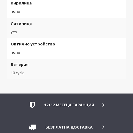
Кирилица
none
Латиница
yes
Оптично устройство
none
Батерия
10 cycle
12+12 МЕСЕЦА ГАРАНЦИЯ
БЕЗПЛАТНА ДОСТАВКА