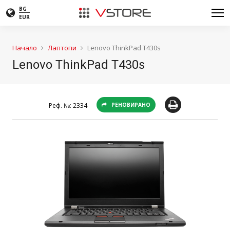
BG
EUR
Начало
Лаптопи
Lenovo ThinkPad T430s
Lenovo ThinkPad T430s
Реф. №:
2334
РЕНОВИРАНО