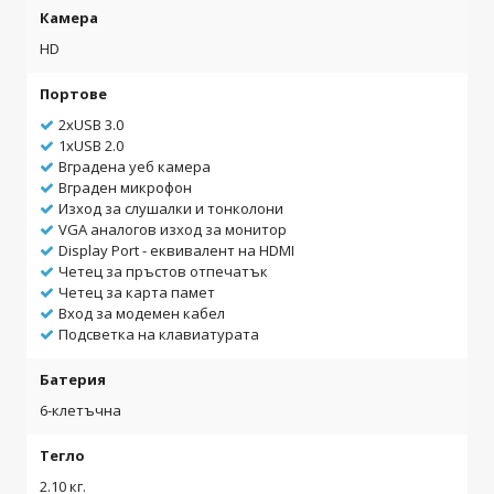
Камера
HD
Портове
2xUSB 3.0
1xUSB 2.0
Вградена уеб камера
Вграден микрофон
Изход за слушалки и тонколони
VGA аналогов изход за монитор
Display Port - еквивалент на HDMI
Четец за пръстов отпечатък
Четец за карта памет
Вход за модемен кабел
Подсветка на клавиатурата
Батерия
6-клетъчна
Тегло
2.10 кг.