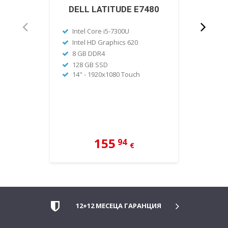
DELL LATITUDE E7480
И
LENO
Intel Core i5-7300U
Intel
Intel HD Graphics 620
Inte
8 GB DDR4
4GB
128 GB SSD
14" - 1920x1080 Touch
320
12,5
155
94
€
12+12 МЕСЕЦА ГАРАНЦИЯ