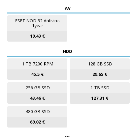
AV
ESET NOD 32 Antivirus
1year
19.43 €
HDD
1 TB 7200 RPM
128 GB SSD
45.5 €
29.65 €
256 GB SSD
1 TB SSD
43.46 €
127.31 €
480 GB SSD
69.02 €