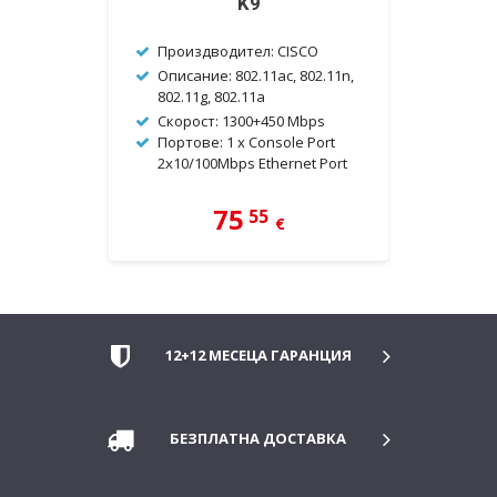
K9
П
O
Произдводител: CISCO
+
Oписание: 802.11ac, 802.11n,
С
802.11g, 802.11a
П
Скорост: 1300+450 Mbps
Портове: 1 x Console Port
2x10/100Mbps Ethernet Port
75
55
€
12+12 МЕСЕЦА ГАРАНЦИЯ
БЕЗПЛАТНА ДОСТАВКА