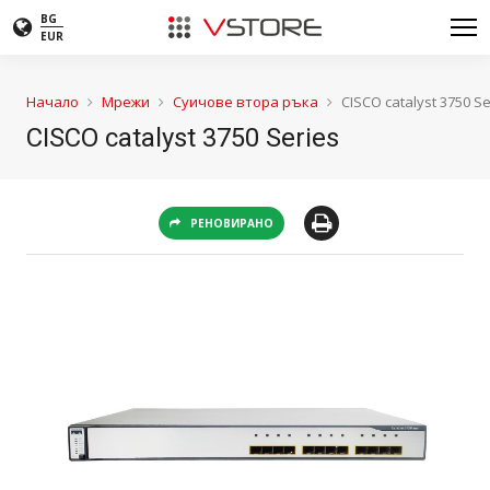
BG
EUR
Начало
Мрежи
Суичове втора ръка
CISCO catalyst 3750 Se
CISCO catalyst 3750 Series
РЕНОВИРАНО