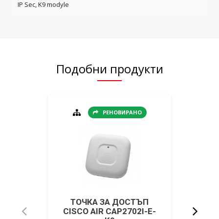
IP Sec, K9 modyle
Подобни продукти
РЕНОВИРАНО
ТОЧКА ЗА ДОСТЪП
CIS
CISCO AIR CAP2702I-E-