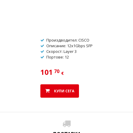
Произдводител: CISCO
Oписание: 12x1Gbps SFP
Скорост: Layer 3
Портове: 12
101
70
€
КУПИ СЕГА