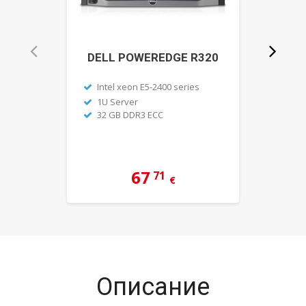
DELL POWEREDGE R320
И
DELL
Intel xeon E5-2400 series
2x In
1U Server
32 GB DDR3 ECC
1U S
0 GB
0 GB
67
71
€
Описание