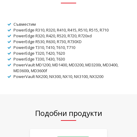
Съвместим
PowerEdge R310, R320, R410, R415, R510, R515, R710
PowerEdge R320, R420, R520, R720, R720xd
PowerEdge R530, R630, R730, R730XD
PowerEdge T310, T410, T610, T710
PowerEdge T320, T420, T620
PowerEdge T330, T430, T630
PowerVault MD1200, MD1400, MD3200, MD3200i, MD3400,
MD3600i, MD3600f
PowerVault NX200, NX300, NX10, NX3100, NX3200
Подобни продукти