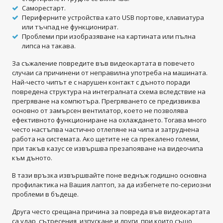
Саморестарт.
Периферните устройства като USB портове, клавиатура
или тъчпад не функционират.
Проблеми при изобразяване на картината или пълна
липса на такава.
За съжаление повредите във видеокартата в повечето
случаи са причинени от неправилна употреба на машината.
Най-често чипът е с нарушен контакт с дъното поради
повредена структура на интегралната схема вследствие на
прегряване на компютъра. Прегряването се предизвиква
основно от замърсен вентилатор, което не позволява
ефективното функциониране на охлаждането. Тогава много
често настъпва частично отлепяне на чипа и затруднена
работа на системата. Ако щетите не са прекалено големи,
при такъв казус се извършва презапояване на видеочипа
към дъното.
В тази връзка извършвайте поне веднъж годишно основна
профилактика на Вашия лаптоп, за да избегнете по-сериозни
проблеми в бъдеще.
Друга често срещана причина за повреда във видеокартата
са удар, сътресения, изпускане и други, при които също