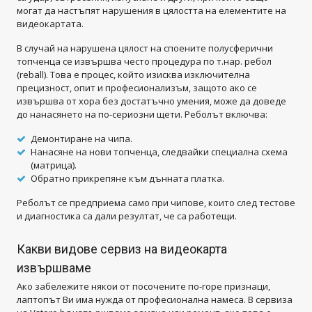
могат да настъпят нарушения в цялостта на елементите на
видеокартата.
В случай на нарушена цялост на споените полусферични
топченца се извършва често процедура по т.нар. ребол
(reball). Tова е процес, който изисква изключителна
прецизност, опит и професионализъм, защото ако се
извършва от хора без достатъчно умения, може да доведе
до нанасянето на по-сериозни щети. Реболът включва:
Демонтиране на чипа.
Нанасяне на нови топченца, следвайки специална схема
(матрица).
Обратно прикрепяне към дънната платка.
Реболът се предприема само при чипове, които след тестове
и диагностика са дали резултат, че са работещи.
Какви видове сервиз на видеокарта
извършваме
Ако забележите някои от посочените по-горе признаци,
лаптопът Ви има нужда от професионална намеса. В сервиза