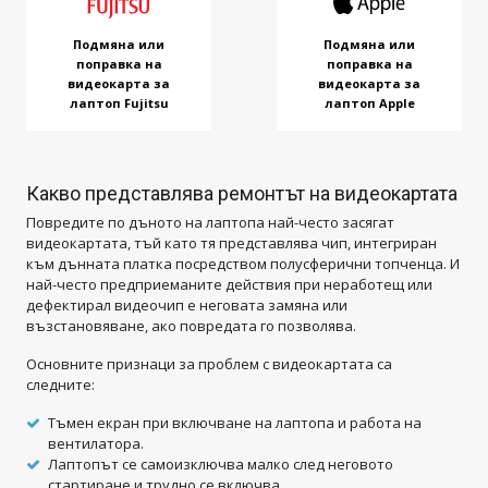
Подмяна или
Подмяна или
поправка на
поправка на
видеокарта за
видеокарта за
лаптоп Fujitsu
лаптоп Apple
Какво представлява ремонтът на видеокартата
Повредите по дъното на лаптопа най-често засягат
видеокартата, тъй като тя представлява чип, интегриран
към дънната платка посредством полусферични топченца. И
най-често предприеманите действия при неработещ или
дефектирал видеочип е неговата замяна или
възстановяване, ако повредата го позволява.
Основните признаци за проблем с видеокартата са
следните:
Тъмен екран при включване на лаптопа и работа на
вентилатора.
Лаптопът се самоизключва малко след неговото
стартиране и трудно се включва.