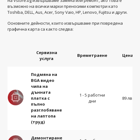
на Vstore.bg извършваме замяна или ремонт, ако това е
възможно на всички марки преносими компютри като
Toshiba, DELL, Aus, Acer, Sony Vaio, HP, Lenovo, Fujitsu и други.
Основните дейности, които извършваме при повредена
графична карта са както следва:
Сервизна
Времетраене
Цена
услуга
Подмяна на
BGA видео
чипа на
дънната
1 - 5 работни
платка с
89 лв.
дни
пълно
разглобяване
на лаптопа
(труд)
Демонтиране