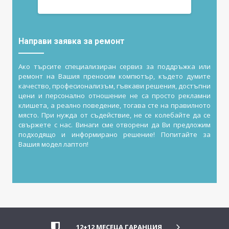
Направи заявка за ремонт
Ако търсите специализиран сервиз за поддръжка или
ремонт на Вашия преносим компютър, където думите
качество, професионализъм, гъвкави решения, достъпни
цени и персонално отношение не са просто рекламни
клишета, а реално поведение, тогава сте на правилното
място. При нужда от съдействие, не се колебайте да се
свържете с нас. Винаги сме отворени да Ви предложим
подходящо и информирано решение! Попитайте за
Вашия модел лаптоп!
12+12 МЕСЕЦА ГАРАНЦИЯ