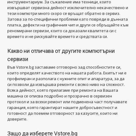
инструментариум. За съжаление има техници, които
извършват сервизна дейност изключително некачествено и
тези компютри много скоро се връщат обратно в сервиз.
Затова за по-специфични проблеми като повреди в дънната
платка, дефекти на графичния чип и други се обръщайте към
реномирани сервизи, които са доказали квалитета си с
времето и не рискувайте времето и средствата си.
Какво ни отличава от другите компютърни
сервизи
Във Vstore.bg заставаме отговорно зад способностите си,
които определят качеството на нашата работа. Екипът ни е
профилиран и разполага с нужните опит и апаратура, за да
си позволи да извършва ремонти с всяко ниво на сложност.
Всяка дейност, която прилагаме при ремонта на Вашата
машина се описва подробно и прозрачно в сервизен
протокол и за всеки ремонт или подменена част получавате
гаранция, която гарантират нашите добросъвестност и
готовност да поемем отговорност за казусите, които ни
доверите.
Защо да изберете Vstore.bg