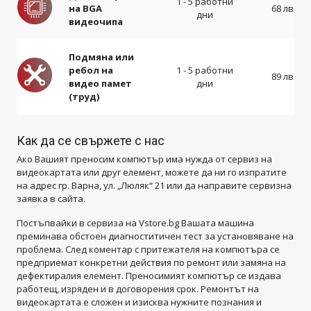
1 - 5 работни
на BGA
68 лв.
дни
видеочипа
Подмяна или
ребол на
1 - 5 работни
89 лв.
видео памет
дни
(труд)
Как да се свържете с нас
Ако Вашият преносим компютър има нужда от сервиз на
видеокартата или друг елемент, можете да ни го изпратите
на адрес гр. Варна, ул. „Люляк“ 21 или да направите сервизна
заявка в сайта.
Постъпвайки в сервиза на Vstore.bg Вашата машина
преминава обстоен диагноститичен тест за установяване на
проблема. След коментар с притежателя на компютъра се
предприемат конкретни действия по ремонт или замяна на
дефектиралия елемент. Преносимият компютър се издава
работещ, изряден и в договорения срок. Ремонтът на
видеокартата е сложен и изисква нужните познания и