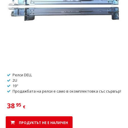
Релси DELL
2U
19"
Продажбата на релси е само в окомплектовка със сървър!
38
95
€
ПРОДУКТЪТ НЕ Е НАЛИЧЕН